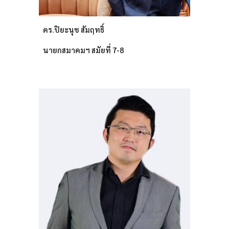
ดร.ปิยะนุช สัมฤทธิ์
นายกสมาคมฯ สมัยที่ 7-8