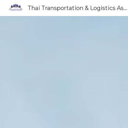
Thai Transportation & Logistics Association
Sk