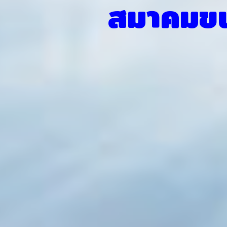
สมาคมขนส